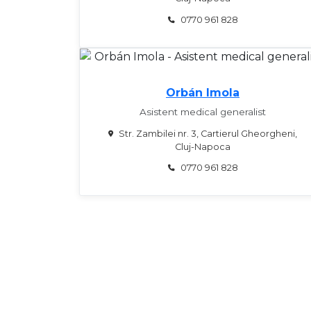
0770 961 828
Orbán Imola
Asistent medical generalist
Str. Zambilei nr. 3, Cartierul Gheorgheni,
Cluj-Napoca
0770 961 828