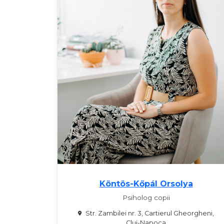
Köntös-Kőpál Orsolya
Psiholog copii
Str. Zambilei nr. 3, Cartierul Gheorgheni,
Cluj-Napoca