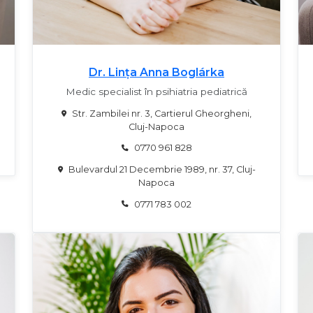
Dr. Lința Anna Boglárka
Medic specialist în psihiatria pediatrică
Str. Zambilei nr. 3, Cartierul Gheorgheni,
Cluj-Napoca
0770 961 828
Bulevardul 21 Decembrie 1989, nr. 37, Cluj-
Napoca
0771 783 002