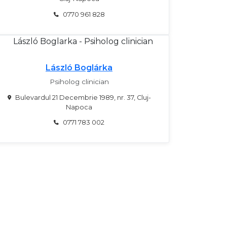
0770 961 828
László Boglárka
Psiholog clinician
Bulevardul 21 Decembrie 1989, nr. 37, Cluj-
Napoca
0771 783 002