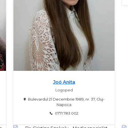
Joó Anita
Logoped
Bulevardul 21 Decembrie 1989, nr. 37, Cluj-
Napoca
0771 783 002