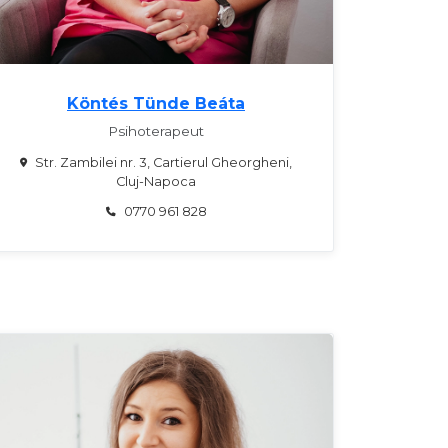
Köntés Tünde Beáta
Psihoterapeut
Str. Zambilei nr. 3, Cartierul Gheorgheni,
Cluj-Napoca
0770 961 828