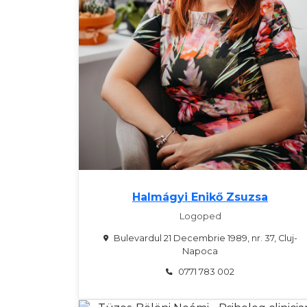
Halmágyi Enikő Zsuzsa
Logoped
Bulevardul 21 Decembrie 1989, nr. 37, Cluj-
Napoca
0771 783 002