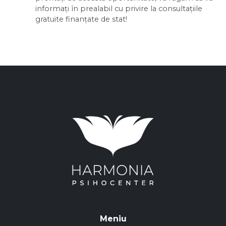
informați în prealabil cu privire la consultațiile
gratuite finanțate de stat!
Meniu